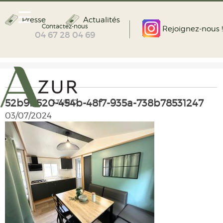
Presse
Actualités
Contactez-nous
Rejoignez-nous !
04 67 28 04 69
52b9b520-454b-48f7-935a-738b78531247
03/07/2024