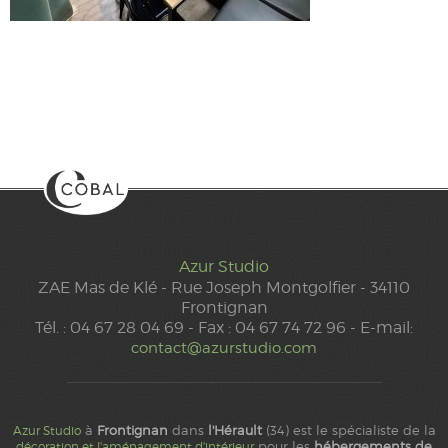
Azur Studio
ZAE Mas de Klé - Rue Joseph Montgolfier - 34110
Frontignan
Tél. : 04 67 28 04 69 - Fax : 04 67 74 72 96 - E-mail:
contact@azurstudio.com
à
Frontignan
dans
l'Hérault
(34) est le spécialiste de la
Azur Studio
pour les
hébergements de
décoration et l'aménagement d'intérieur