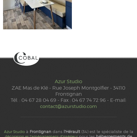
Azur Studio
ZAE Mas de Klé - Rue Joseph Montgolfier - 34110
Frontignan
Tél. : 04 67 28 04 69 - Fax : 04 67 74 72 96 - E-mail:
contact@azurstudio.com
à
Frontignan
dans
l'Hérault
(34) est le spécialiste de la
Azur Studio
pour les
hébergements de
décoration et l'aménagement d'intérieur