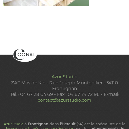
Azur Studio
ZAE Mas de Klé - Rue Joseph Montgolfier - 34110
Frontignan
Tél. : 04 67 28 04 69 - Fax : 04 67 74 72 96 - E-mail:
contact@azurstudio.com
à
Frontignan
dans
l'Hérault
(34) est le spécialiste de la
Azur Studio
pour les
hébergements de
décoration et l'aménagement d'intérieur