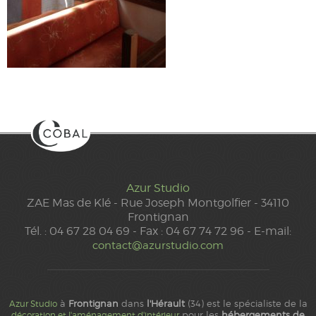
Azur Studio
ZAE Mas de Klé - Rue Joseph Montgolfier - 34110
Frontignan
Tél. : 04 67 28 04 69 - Fax : 04 67 74 72 96 - E-mail:
contact@azurstudio.com
à
Frontignan
dans
l'Hérault
(34) est le spécialiste de la
Azur Studio
pour les
hébergements de
décoration et l'aménagement d'intérieur