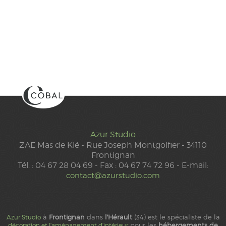
Azur Studio
ZAE Mas de Klé - Rue Joseph Montgolfier - 34110
Frontignan
Tél. : 04 67 28 04 69 - Fax : 04 67 74 72 96 - E-mail:
contact@azurstudio.com
à
Frontignan
dans
l'Hérault
(34) est le spécialiste de la
Azur Studio
pour les
hébergements de
décoration et l'aménagement d'intérieur