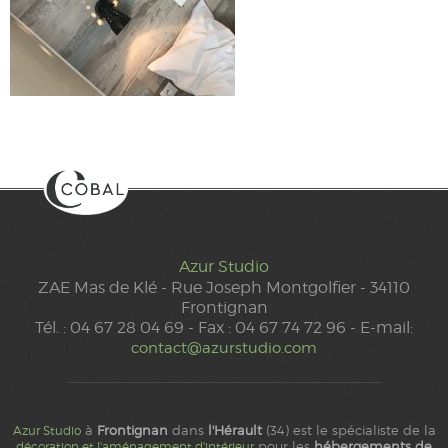
Azur Studio
ZAE Mas de Klé - Rue Joseph Montgolfier - 34110
Frontignan
Tél. : 04 67 28 04 69 - Fax : 04 67 74 72 96 - E-mail:
contact@azurstudio.com
à
Frontignan
dans
l'Hérault
(34) est le spécialiste de la
Azur Studio
pour les
hébergements de
décoration et l'aménagement d'intérieur