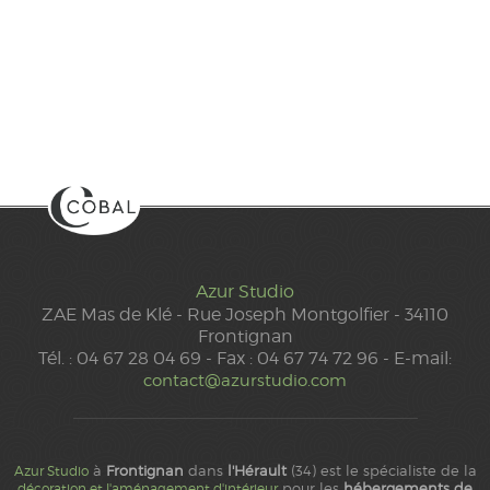
Azur Studio
ZAE Mas de Klé - Rue Joseph Montgolfier - 34110
Frontignan
Tél. : 04 67 28 04 69 - Fax : 04 67 74 72 96 - E-mail:
contact@azurstudio.com
à
Frontignan
dans
l'Hérault
(34) est le spécialiste de la
Azur Studio
pour les
hébergements de
décoration et l'aménagement d'intérieur