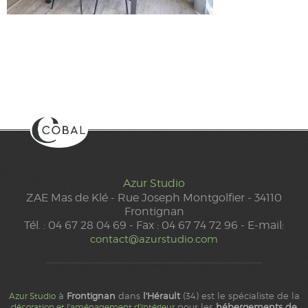
Azur Studio
ZAE Mas de Klé - Rue Joseph Montgolfier - 34110
Frontignan
Tél. : 04 67 28 04 69 - Fax : 04 67 74 72 96 - E-mail:
contact@azurstudio.com
à
Frontignan
dans
l'Hérault
(34) est le spécialiste de la
Azur Studio
pour les
hébergements de
décoration et l'aménagement d'intérieur