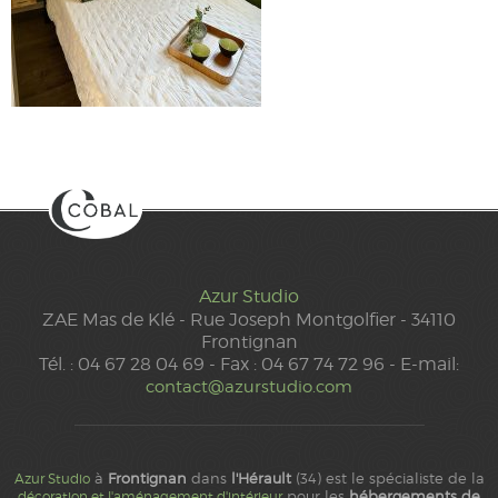
Azur Studio
ZAE Mas de Klé - Rue Joseph Montgolfier - 34110
Frontignan
Tél. : 04 67 28 04 69 - Fax : 04 67 74 72 96 - E-mail:
contact@azurstudio.com
à
Frontignan
dans
l'Hérault
(34) est le spécialiste de la
Azur Studio
pour les
hébergements de
décoration et l'aménagement d'intérieur