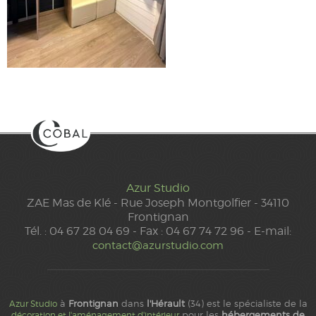
Azur Studio
ZAE Mas de Klé - Rue Joseph Montgolfier - 34110
Frontignan
Tél. : 04 67 28 04 69 - Fax : 04 67 74 72 96 - E-mail:
contact@azurstudio.com
à
Frontignan
dans
l'Hérault
(34) est le spécialiste de la
Azur Studio
pour les
hébergements de
décoration et l'aménagement d'intérieur