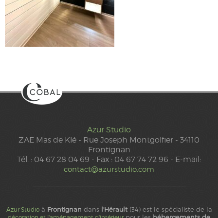
Azur Studio
ZAE Mas de Klé - Rue Joseph Montgolfier - 34110
Frontignan
Tél. : 04 67 28 04 69 - Fax : 04 67 74 72 96 - E-mail:
contact@azurstudio.com
à
Frontignan
dans
l'Hérault
(34) est le spécialiste de la
Azur Studio
pour les
hébergements de
décoration et l'aménagement d'intérieur