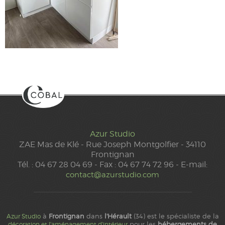
Azur Studio
ZAE Mas de Klé - Rue Joseph Montgolfier - 34110
Frontignan
Tél. : 04 67 28 04 69 - Fax : 04 67 74 72 96 - E-mail:
contact@azurstudio.com
à
Frontignan
dans
l'Hérault
(34) est le spécialiste de la
Azur Studio
pour les
hébergements de
décoration et l'aménagement d'intérieur