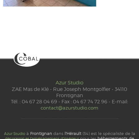
Azur Studio
ZAE Mas de Klé - Rue Joseph Montgolfier - 34110
Frontignan
Tél. : 04 67 28 04 69 - Fax : 04 67 74 72 96 - E-mail:
contact@azurstudio.com
à
Frontignan
dans
l'Hérault
(34) est le spécialiste de la
Azur Studio
pour les
hébergements de
décoration et l'aménagement d'intérieur