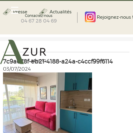
Presse
Actualités
Contactez-nous
Rejoignez-nous !
04 67 28 04 69
7c9a678f-eb21-4188-a24a-c4ccf99f6114
03/07/2024